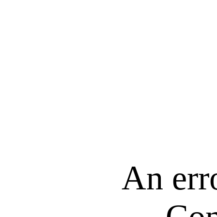
An err
Con